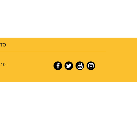
TO
810 -