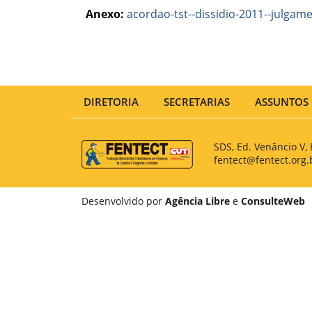
Anexo:
acordao-tst--dissidio-2011--julgam
DIRETORIA
SECRETARIAS
ASSUNTOS 
SDS, Ed. Venâncio V, 
fentect@fentect.org.
Desenvolvido por
Agência Libre
e
ConsulteWeb