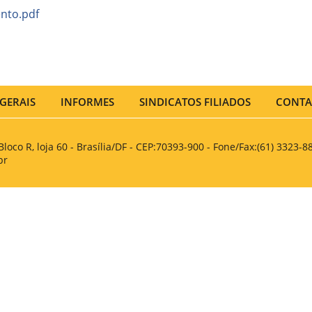
ento.pdf
GERAIS
INFORMES
SINDICATOS FILIADOS
CONTA
Bloco R, loja 60 - Brasília/DF - CEP:70393-900 - Fone/Fax:(61) 3323-8
br